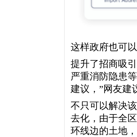
这样政府也可以
提升了招商吸引
严重消防隐患等
建议，”网友建
不只可以解决该
去化，由于全区
环线边的土地，