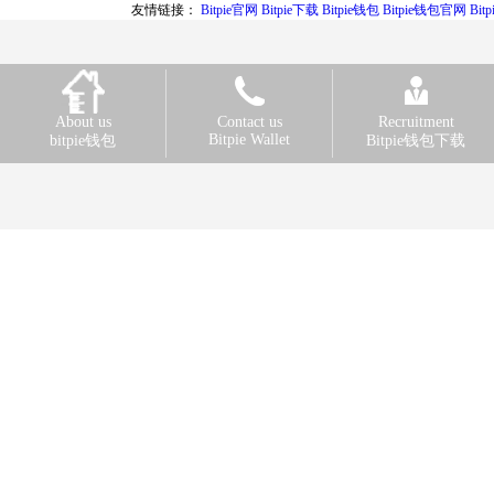
友情链接：
Bitpie官网
Bitpie下载
Bitpie钱包
Bitpie钱包官网
Bi
About us
Contact us
Recruitment
Bitpie Wallet
bitpie钱包
Bitpie钱包下载