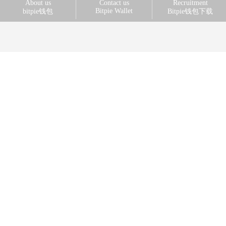
About us
Contact us
Recruitment
Bitpie Wallet
bitpie钱包
Bitpie钱包下载