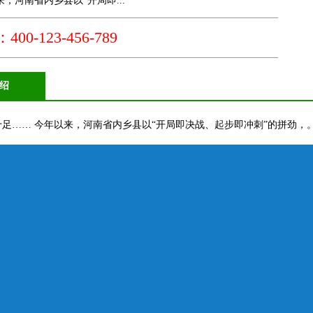
来，河南省内乡县以“开局即...
0-123-456-789
绍
足…… 今年以来，河南省内乡县以“开局即决战、起步即冲刺”的拼劲，