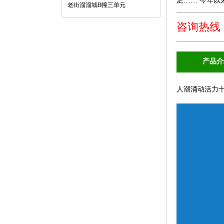
足…… 今年以
老街溜溜城B幢三单元
咨询热线：40
产品介
人潮涌动活力十