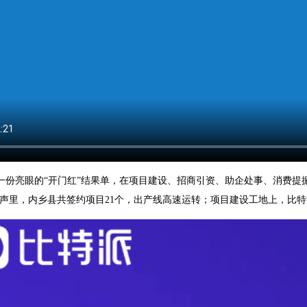
了一份亮眼的“开门红”结果单，在项目建设、招商引资、助企处事、消费提
鸣声里，内乡县共签约项目21个，出产线高速运转；项目建设工地上，比特