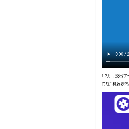
1-2月，交出
门红” 机器轰