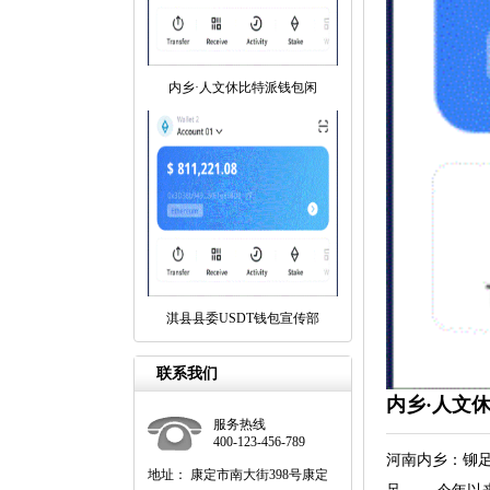
内乡·人文休比特派钱包闲
淇县县委USDT钱包宣传部
联系我们
内乡·人文
服务热线
400-123-456-789
河南内乡：铆
地址： 康定市南大街398号康定